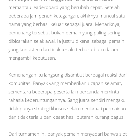
memantau leaderboard yang berubah cepat. Setelah
beberapa jam penuh ketegangan, akhirnya muncul satu
nama yang berhasil keluar sebagai juara. Menariknya,
pemenang tersebut bukan pemain yang paling sering
dibicarakan sejak awal. Ia justru dikenal sebagai pemain
yang konsisten dan tidak terlalu terburu-buru dalam
mengambil keputusan.
Kemenangan itu langsung disambut berbagai reaksi dari
komunitas. Banyak yang memberikan ucapan selamat,
sementara beberapa peserta lain bercanda meminta
rahasia keberuntungannya. Sang juara sendiri mengaku
tidak punya strategi khusus selain menikmati permainan
dan tidak terlalu panik saat hasil putaran kurang bagus.
Dari turnamen ini, banyak pemain menyadari bahwa slot