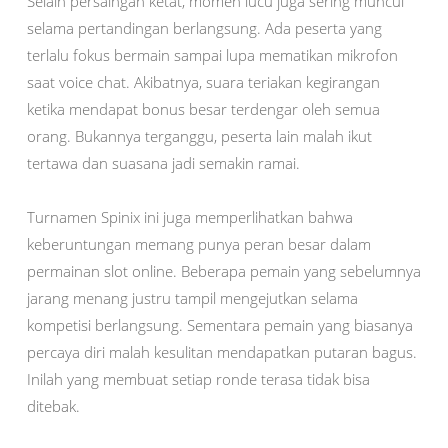
Selain persaingan ketat, momen lucu juga sering muncul
selama pertandingan berlangsung. Ada peserta yang
terlalu fokus bermain sampai lupa mematikan mikrofon
saat voice chat. Akibatnya, suara teriakan kegirangan
ketika mendapat bonus besar terdengar oleh semua
orang. Bukannya terganggu, peserta lain malah ikut
tertawa dan suasana jadi semakin ramai.
Turnamen Spinix ini juga memperlihatkan bahwa
keberuntungan memang punya peran besar dalam
permainan slot online. Beberapa pemain yang sebelumnya
jarang menang justru tampil mengejutkan selama
kompetisi berlangsung. Sementara pemain yang biasanya
percaya diri malah kesulitan mendapatkan putaran bagus.
Inilah yang membuat setiap ronde terasa tidak bisa
ditebak.