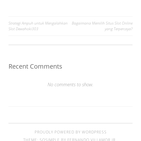
Post
Strategi Ampuh untuk Mengalahkan
Bagaimana Memilih Situs Slot Online
Slot Dewahoki303
yang Terpercaya?
navigation
Recent Comments
No comments to show.
PROUDLY POWERED BY WORDPRESS
THEME: SOSIMPLE BY
FERNANDO VILLAMOR JR.
.