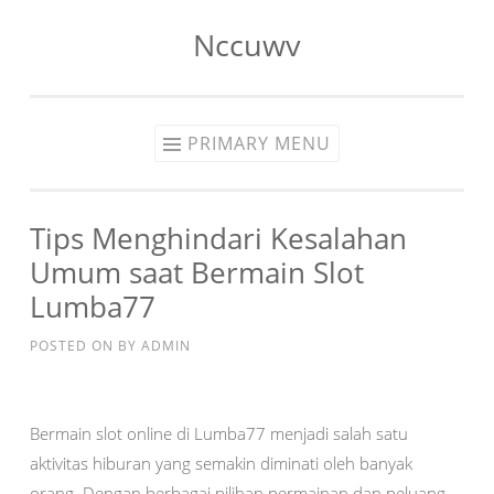
Nccuwv
Skip
to
content
PRIMARY MENU
Tips Menghindari Kesalahan
Umum saat Bermain Slot
Lumba77
POSTED ON
BY
ADMIN
Bermain slot online di Lumba77 menjadi salah satu
aktivitas hiburan yang semakin diminati oleh banyak
orang. Dengan berbagai pilihan permainan dan peluang