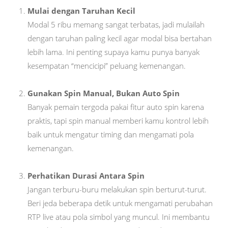
Mulai dengan Taruhan Kecil
Modal 5 ribu memang sangat terbatas, jadi mulailah
dengan taruhan paling kecil agar modal bisa bertahan
lebih lama. Ini penting supaya kamu punya banyak
kesempatan “mencicipi” peluang kemenangan.
Gunakan Spin Manual, Bukan Auto Spin
Banyak pemain tergoda pakai fitur auto spin karena
praktis, tapi spin manual memberi kamu kontrol lebih
baik untuk mengatur timing dan mengamati pola
kemenangan.
Perhatikan Durasi Antara Spin
Jangan terburu-buru melakukan spin berturut-turut.
Beri jeda beberapa detik untuk mengamati perubahan
RTP live atau pola simbol yang muncul. Ini membantu