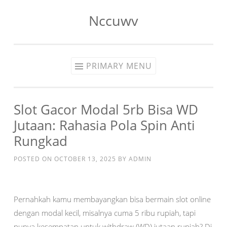
Nccuwv
Skip
to
content
PRIMARY MENU
Slot Gacor Modal 5rb Bisa WD
Jutaan: Rahasia Pola Spin Anti
Rungkad
POSTED ON
OCTOBER 13, 2025
BY
ADMIN
Pernahkah kamu membayangkan bisa bermain slot online
dengan modal kecil, misalnya cuma 5 ribu rupiah, tapi
punya kesempatan untuk withdraw (WD) jutaan rupiah? Di