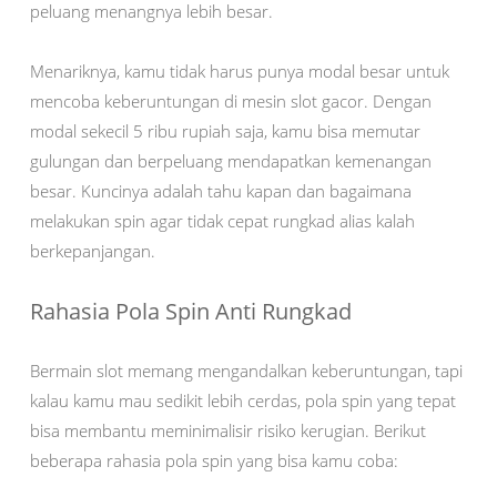
peluang menangnya lebih besar.
Menariknya, kamu tidak harus punya modal besar untuk
mencoba keberuntungan di mesin slot gacor. Dengan
modal sekecil 5 ribu rupiah saja, kamu bisa memutar
gulungan dan berpeluang mendapatkan kemenangan
besar. Kuncinya adalah tahu kapan dan bagaimana
melakukan spin agar tidak cepat rungkad alias kalah
berkepanjangan.
Rahasia Pola Spin Anti Rungkad
Bermain slot memang mengandalkan keberuntungan, tapi
kalau kamu mau sedikit lebih cerdas, pola spin yang tepat
bisa membantu meminimalisir risiko kerugian. Berikut
beberapa rahasia pola spin yang bisa kamu coba: