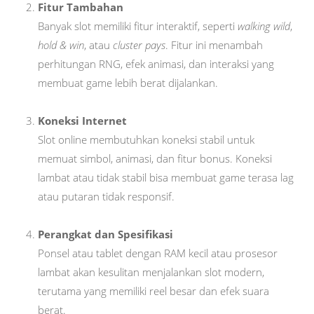
Fitur Tambahan
Banyak slot memiliki fitur interaktif, seperti
walking wild
,
hold & win
, atau
cluster pays
. Fitur ini menambah
perhitungan RNG, efek animasi, dan interaksi yang
membuat game lebih berat dijalankan.
Koneksi Internet
Slot online membutuhkan koneksi stabil untuk
memuat simbol, animasi, dan fitur bonus. Koneksi
lambat atau tidak stabil bisa membuat game terasa lag
atau putaran tidak responsif.
Perangkat dan Spesifikasi
Ponsel atau tablet dengan RAM kecil atau prosesor
lambat akan kesulitan menjalankan slot modern,
terutama yang memiliki reel besar dan efek suara
berat.