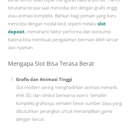
terutama terasa saat mencoba slot dengan grafis tinggi
atau animasi kompleks. Bahkan bagi pemain yang baru
mencoba dengan modal kecil, seperti melalui
slot
deposit
, memahami faktor performa dan konsumsi
baterai bisa membuat pengalaman bermain lebih lancar
dan nyaman.
Mengapa Slot Bisa Terasa Berat
Grafis dan Animasi Tinggi
Slot modern sering menghadirkan animasi menarik,
efek 3D, dan simbol berwarna-warni. Semakin
kompleks grafisnya, semakin besar sumber daya yang
dibutuhkan perangkat untuk menampilkan game
dengan lancar.