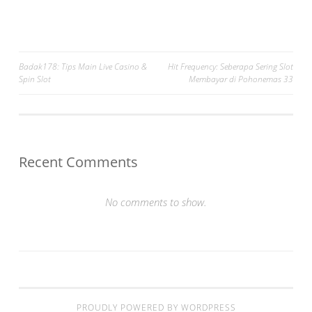
Post
Badak178: Tips Main Live Casino &
Hit Frequency: Seberapa Sering Slot
Spin Slot
Membayar di Pohonemas 33
navigation
Recent Comments
No comments to show.
PROUDLY POWERED BY WORDPRESS