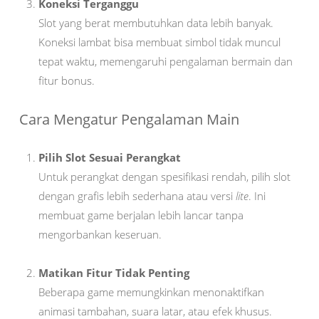
Koneksi Terganggu
Slot yang berat membutuhkan data lebih banyak.
Koneksi lambat bisa membuat simbol tidak muncul
tepat waktu, memengaruhi pengalaman bermain dan
fitur bonus.
Cara Mengatur Pengalaman Main
Pilih Slot Sesuai Perangkat
Untuk perangkat dengan spesifikasi rendah, pilih slot
dengan grafis lebih sederhana atau versi
lite
. Ini
membuat game berjalan lebih lancar tanpa
mengorbankan keseruan.
Matikan Fitur Tidak Penting
Beberapa game memungkinkan menonaktifkan
animasi tambahan, suara latar, atau efek khusus.