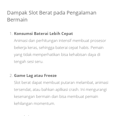
Dampak Slot Berat pada Pengalaman
Bermain
Konsumsi Baterai Lebih Cepat
Animasi dan perhitungan intensif membuat prosesor
bekerja keras, sehingga baterai cepat habis. Pemain
yang tidak memperhatikan bisa kehabisan daya di
tengah sesi seru.
Game Lag atau Freeze
Slot berat dapat membuat putaran melambat, animasi
tersendat, atau bahkan aplikasi crash. Ini mengurangi
kesenangan bermain dan bisa membuat pemain
kehilangan momentum.