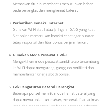
Mematikan fitur ini membantu menurunkan beban
pada perangkat dan menghemat baterai.
Perhatikan Koneksi Internet
Gunakan Wi-Fi stabil atau jaringan 4G/5G yang kuat.
Slot online memerlukan koneksi cepat agar putaran
tetap responsif dan fitur bonus berjalan lancar.
Gunakan Mode Pesawat + Wi-Fi
Mengaktifkan mode pesawat sambil tetap tersambung
ke Wi-Fi dapat mengurangi gangguan notifikasi dan
memperlancar kinerja slot di ponsel.
Cek Pengaturan Baterai Perangkat
Beberapa ponsel memiliki mode hemat baterai yang
dapat menurunkan kecerahan, menonaktifkan animasi