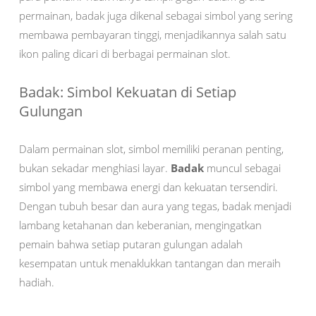
permainan, badak juga dikenal sebagai simbol yang sering
membawa pembayaran tinggi, menjadikannya salah satu
ikon paling dicari di berbagai permainan slot.
Badak: Simbol Kekuatan di Setiap
Gulungan
Dalam permainan slot, simbol memiliki peranan penting,
bukan sekadar menghiasi layar.
Badak
muncul sebagai
simbol yang membawa energi dan kekuatan tersendiri.
Dengan tubuh besar dan aura yang tegas, badak menjadi
lambang ketahanan dan keberanian, mengingatkan
pemain bahwa setiap putaran gulungan adalah
kesempatan untuk menaklukkan tantangan dan meraih
hadiah.