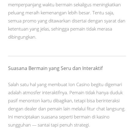
memperpanjang waktu bermain sekaligus meningkatkan
peluang meraih kemenangan lebih besar. Tentu saja,
semua promo yang ditawarkan disertai dengan syarat dan
ketentuan yang jelas, sehingga pemain tidak merasa
dibingungkan.
Suasana Bermain yang Seru dan Interaktif
Salah satu hal yang membuat Ion Casino begitu digemari
adalah atmosfer interaktifnya. Pemain tidak hanya duduk
pasif menonton kartu dibagikan, tetapi bisa berinteraksi
dengan dealer dan pemain lain melalui fitur chat langsung.
Ini menciptakan suasana seperti bermain di kasino
sungguhan — santai tapi penuh strategi.