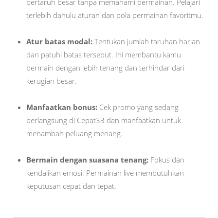
bertaruh besar tanpa memahami permainan. Pelajari
terlebih dahulu aturan dan pola permainan favoritmu.
Atur batas modal:
Tentukan jumlah taruhan harian
dan patuhi batas tersebut. Ini membantu kamu
bermain dengan lebih tenang dan terhindar dari
kerugian besar.
Manfaatkan bonus:
Cek promo yang sedang
berlangsung di Cepat33 dan manfaatkan untuk
menambah peluang menang.
Bermain dengan suasana tenang:
Fokus dan
kendalikan emosi. Permainan live membutuhkan
keputusan cepat dan tepat.