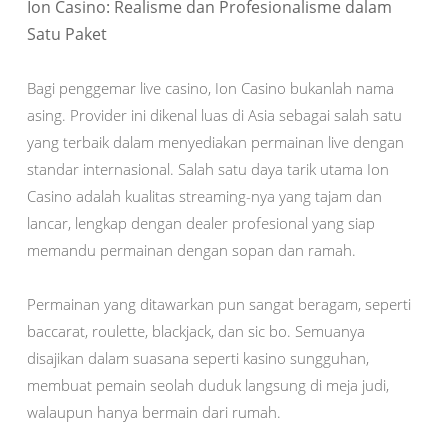
Ion Casino: Realisme dan Profesionalisme dalam
Satu Paket
Bagi penggemar live casino, Ion Casino bukanlah nama
asing. Provider ini dikenal luas di Asia sebagai salah satu
yang terbaik dalam menyediakan permainan live dengan
standar internasional. Salah satu daya tarik utama Ion
Casino adalah kualitas streaming-nya yang tajam dan
lancar, lengkap dengan dealer profesional yang siap
memandu permainan dengan sopan dan ramah.
Permainan yang ditawarkan pun sangat beragam, seperti
baccarat, roulette, blackjack, dan sic bo. Semuanya
disajikan dalam suasana seperti kasino sungguhan,
membuat pemain seolah duduk langsung di meja judi,
walaupun hanya bermain dari rumah.