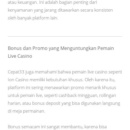
atau keuangan. Ini adalah bagian penting dari
kenyamanan yang jarang ditawarkan secara konsisten
oleh banyak platform lain.
Bonus dan Promo yang Menguntungkan Pemain
Live Casino
Cepat33 juga memahami bahwa pemain live casino seperti
Ion Casino memiliki kebutuhan khusus. Oleh karena itu,
platform ini sering menawarkan promo menarik khusus
untuk pemain live, seperti cashback mingguan, rollingan
harian, atau bonus deposit yang bisa digunakan langsung
di meja permainan.
Bonus semacam ini sangat membantu, karena bisa