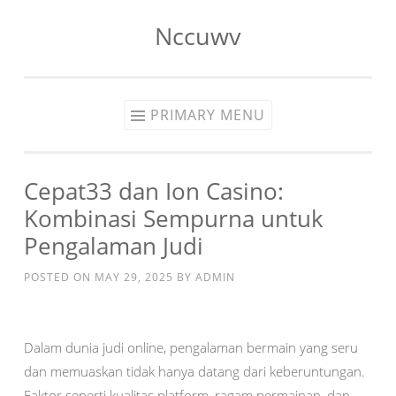
Nccuwv
Skip
to
content
PRIMARY MENU
Cepat33 dan Ion Casino:
Kombinasi Sempurna untuk
Pengalaman Judi
POSTED ON
MAY 29, 2025
BY
ADMIN
Dalam dunia judi online, pengalaman bermain yang seru
dan memuaskan tidak hanya datang dari keberuntungan.
Faktor seperti kualitas platform, ragam permainan, dan