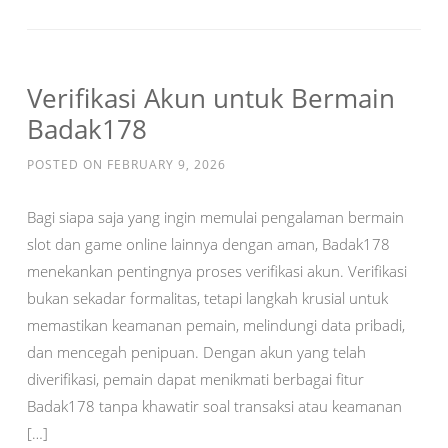
Verifikasi Akun untuk Bermain
Badak178
POSTED ON
FEBRUARY 9, 2026
Bagi siapa saja yang ingin memulai pengalaman bermain
slot dan game online lainnya dengan aman, Badak178
menekankan pentingnya proses verifikasi akun. Verifikasi
bukan sekadar formalitas, tetapi langkah krusial untuk
memastikan keamanan pemain, melindungi data pribadi,
dan mencegah penipuan. Dengan akun yang telah
diverifikasi, pemain dapat menikmati berbagai fitur
Badak178 tanpa khawatir soal transaksi atau keamanan
[…]