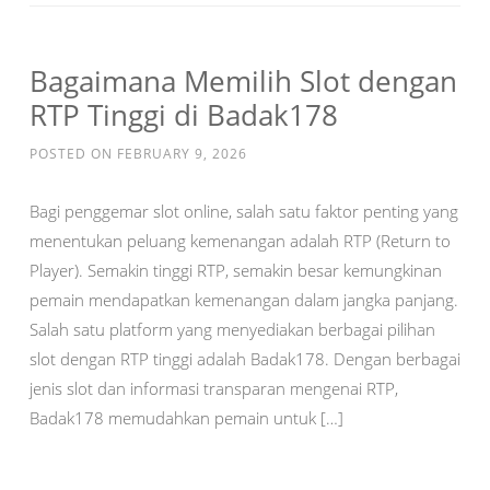
Bagaimana Memilih Slot dengan
RTP Tinggi di Badak178
POSTED ON
FEBRUARY 9, 2026
Bagi penggemar slot online, salah satu faktor penting yang
menentukan peluang kemenangan adalah RTP (Return to
Player). Semakin tinggi RTP, semakin besar kemungkinan
pemain mendapatkan kemenangan dalam jangka panjang.
Salah satu platform yang menyediakan berbagai pilihan
slot dengan RTP tinggi adalah Badak178. Dengan berbagai
jenis slot dan informasi transparan mengenai RTP,
Badak178 memudahkan pemain untuk […]