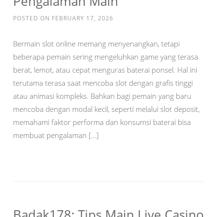
Pengalaman Main
POSTED ON
FEBRUARY 17, 2026
Bermain slot online memang menyenangkan, tetapi
beberapa pemain sering mengeluhkan game yang terasa
berat, lemot, atau cepat menguras baterai ponsel. Hal ini
terutama terasa saat mencoba slot dengan grafis tinggi
atau animasi kompleks. Bahkan bagi pemain yang baru
mencoba dengan modal kecil, seperti melalui slot deposit,
memahami faktor performa dan konsumsi baterai bisa
membuat pengalaman […]
Badak178: Tips Main Live Casino