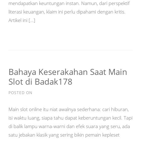
mendapatkan keuntungan instan. Namun, dari perspektif
literasi keuangan, klaim ini perlu dipahami dengan kritis.
Artikel ini […]
Bahaya Keserakahan Saat Main
Slot di Badak178
POSTED ON
Main slot online itu niat awalnya sederhana: cari hiburan,
isi waktu luang, siapa tahu dapat keberuntungan kecil. Tapi
di balik lampu warna-warni dan efek suara yang seru, ada
satu jebakan klasik yang sering bikin pemain kepleset