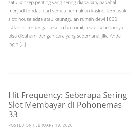
satu konsep penting yang sering diabaikan, padahal
menjadi fondasi dari semua permainan kasino, termasuk
slot: house edge atau keunggulan rumah dewi 1000.
Istilah ini terdengar teknis dan rumit, tetapi sebenarnya
bisa dipahami dengan cara yang sederhana. Jika Anda
ingin […]
Hit Frequency: Seberapa Sering
Slot Membayar di Pohonemas
33
POSTED ON
FEBRUARY 18, 2026