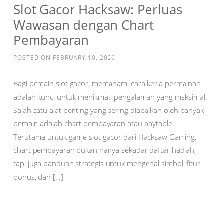
Slot Gacor Hacksaw: Perluas
Wawasan dengan Chart
Pembayaran
POSTED ON
FEBRUARY 10, 2026
Bagi pemain slot gacor, memahami cara kerja permainan
adalah kunci untuk menikmati pengalaman yang maksimal.
Salah satu alat penting yang sering diabaikan oleh banyak
pemain adalah chart pembayaran atau paytable.
Terutama untuk game slot gacor dari Hacksaw Gaming,
chart pembayaran bukan hanya sekadar daftar hadiah,
tapi juga panduan strategis untuk mengenal simbol, fitur
bonus, dan […]