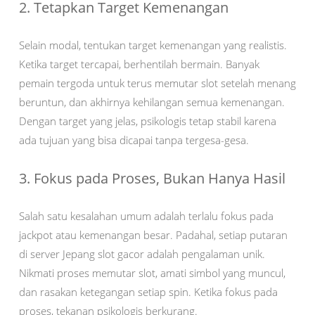
2. Tetapkan Target Kemenangan
Selain modal, tentukan target kemenangan yang realistis.
Ketika target tercapai, berhentilah bermain. Banyak
pemain tergoda untuk terus memutar slot setelah menang
beruntun, dan akhirnya kehilangan semua kemenangan.
Dengan target yang jelas, psikologis tetap stabil karena
ada tujuan yang bisa dicapai tanpa tergesa-gesa.
3. Fokus pada Proses, Bukan Hanya Hasil
Salah satu kesalahan umum adalah terlalu fokus pada
jackpot atau kemenangan besar. Padahal, setiap putaran
di server Jepang slot gacor adalah pengalaman unik.
Nikmati proses memutar slot, amati simbol yang muncul,
dan rasakan ketegangan setiap spin. Ketika fokus pada
proses, tekanan psikologis berkurang.