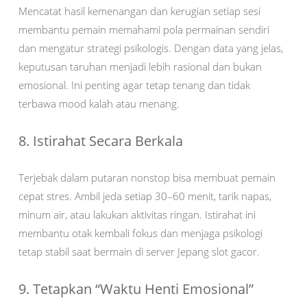
Mencatat hasil kemenangan dan kerugian setiap sesi
membantu pemain memahami pola permainan sendiri
dan mengatur strategi psikologis. Dengan data yang jelas,
keputusan taruhan menjadi lebih rasional dan bukan
emosional. Ini penting agar tetap tenang dan tidak
terbawa mood kalah atau menang.
8. Istirahat Secara Berkala
Terjebak dalam putaran nonstop bisa membuat pemain
cepat stres. Ambil jeda setiap 30–60 menit, tarik napas,
minum air, atau lakukan aktivitas ringan. Istirahat ini
membantu otak kembali fokus dan menjaga psikologi
tetap stabil saat bermain di server Jepang slot gacor.
9. Tetapkan “Waktu Henti Emosional”