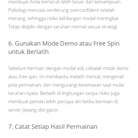
membuat Anda bertaruh lebih besar dari kemampuan.
Psikologi manusia cenderung overconfident setelah
menang, sehingga risiko kehilangan modal meningkat.
Tetap disiplin dengan taruhan normal sesuai strategi.
6. Gunakan Mode Demo atau Free Spin
untuk Berlatih
Sebelum bermain dengan modal asli, cobalah mode demo
atau free spin. Ini membantu melatih mental, mengenali
pola permainan, dan mengurangi kecemasan saat mulai
taruhan nyata. Berlatih di lingkungan tanpa risiko juga
membuat pemain lebih percaya diri ketika bermain di
server Jepang slot gacor.
7. Catat Setiap Hasil Permainan