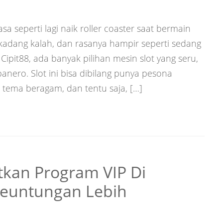
 seperti lagi naik roller coaster saat bermain
kadang kalah, dan rasanya hampir seperti sedang
Cipit88, ada banyak pilihan mesin slot yang seru,
anero. Slot ini bisa dibilang punya pesona
 tema beragam, dan tentu saja, […]
kan Program VIP Di
euntungan Lebih