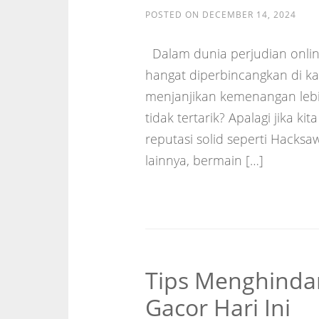
POSTED ON
DECEMBER 14, 2024
Dalam dunia perjudian online,
hangat diperbincangkan di ka
menjanjikan kemenangan lebih
tidak tertarik? Apalagi jika k
reputasi solid seperti Hacksa
lainnya, bermain […]
Tips Menghindar
Gacor Hari Ini