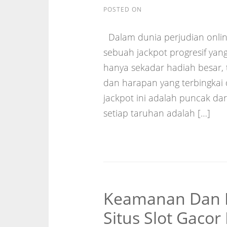
POSTED ON
Dalam dunia perjudian online
sebuah jackpot progresif yan
hanya sekadar hadiah besar, 
dan harapan yang terbingkai 
jackpot ini adalah puncak dar
setiap taruhan adalah […]
Keamanan Dan 
Situs Slot Gac