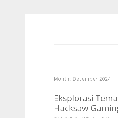
Skip
to
content
Month:
December 2024
Eksplorasi Tema
Hacksaw Gamin