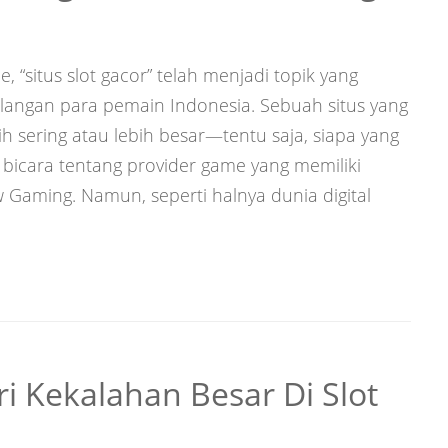
 “situs slot gacor” telah menjadi topik yang
langan para pemain Indonesia. Sebuah situs yang
 sering atau lebih besar—tentu saja, siapa yang
ita bicara tentang provider game yang memiliki
w Gaming. Namun, seperti halnya dunia digital
i Kekalahan Besar Di Slot